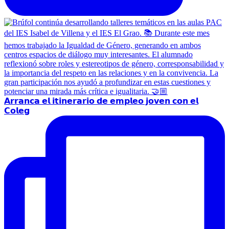
𝗔𝗿𝗿𝗮𝗻𝗰𝗮 𝗲𝗹 𝗶𝘁𝗶𝗻𝗲𝗿𝗮𝗿𝗶𝗼 𝗱𝗲 𝗲𝗺𝗽𝗹𝗲𝗼 𝗷𝗼𝘃𝗲𝗻 𝗰𝗼𝗻 𝗲𝗹
𝗖𝗼𝗹𝗲𝗴