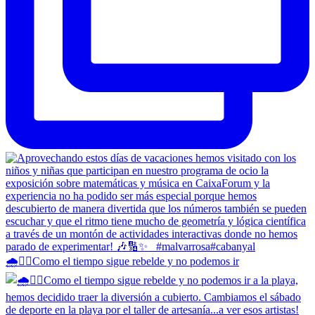
🌧️😶‍🌫️Como el tiempo sigue rebelde y no podemos ir