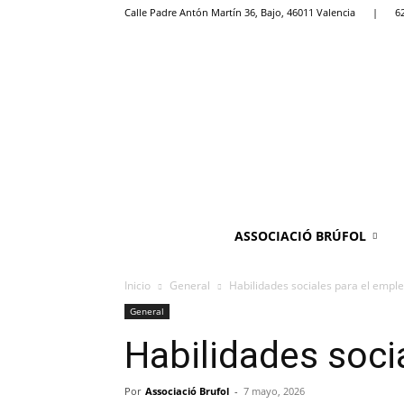
Calle Padre Antón Martín 36, Bajo, 46011 Valencia
|
6
ASSOCIACIÓ BRÚFOL
Inicio
General
Habilidades sociales para el empl
General
Habilidades soci
Por
Associació Brufol
-
7 mayo, 2026