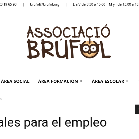
23 19 65 93
|
brufol@brufol.org
|
L a V de 8:30 a 15:00 – M y J de 15:00 a 18
Brúfol
ÁREA SOCIAL
ÁREA FORMACIÓN
ÁREA ESCOLAR
eo
ales para el empleo