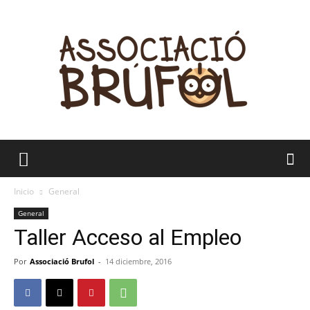
Brúfol
Inicio
General
General
Taller Acceso al Empleo
Por
Associació Brufol
-
14 diciembre, 2016