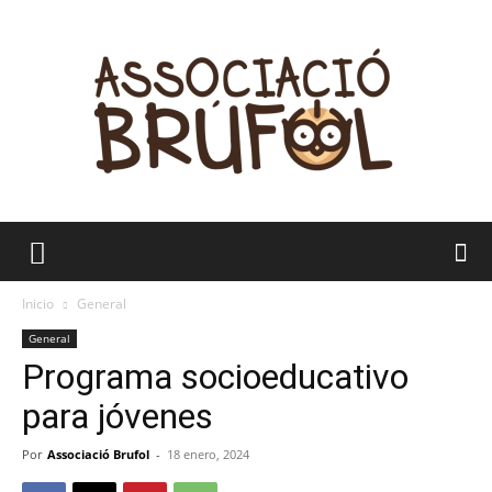
Brúfol
Inicio
General
General
Programa socioeducativo
para jóvenes
Por
Associació Brufol
-
18 enero, 2024