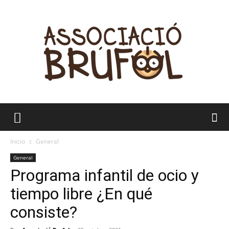
Brúfol
Inicio
General
General
Programa infantil de ocio y
tiempo libre ¿En qué
consiste?