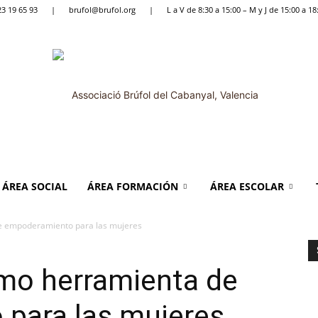
23 19 65 93
|
brufol@brufol.org
|
L a V de 8:30 a 15:00 – M y J de 15:00 a 18
ÁREA SOCIAL
ÁREA FORMACIÓN
ÁREA ESCOLAR
Brúfol
e empoderamiento para las mujeres
mo herramienta de
para las mujeres