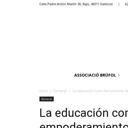
Calle Padre Antón Martín 36, Bajo, 46011 Valencia
|
6
ASSOCIACIÓ BRÚFOL
Inicio
General
La educación como herramienta d
General
La educación co
empoderamiento 