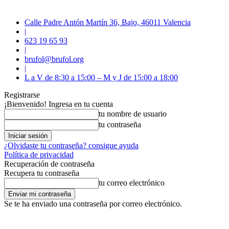
Calle Padre Antón Martín 36, Bajo, 46011 Valencia
|
623 19 65 93
|
brufol@brufol.org
|
L a V de 8:30 a 15:00 – M y J de 15:00 a 18:00
Registrarse
¡Bienvenido! Ingresa en tu cuenta
tu nombre de usuario
tu contraseña
¿Olvidaste tu contraseña? consigue ayuda
Política de privacidad
Recuperación de contraseña
Recupera tu contraseña
tu correo electrónico
Se te ha enviado una contraseña por correo electrónico.